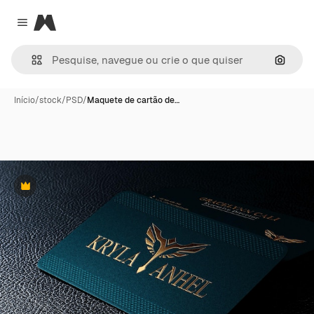
Magnific
Close menu
Pesqui
Início
/
stock
/
PSD
/
Maquete de cartão de…
Premium