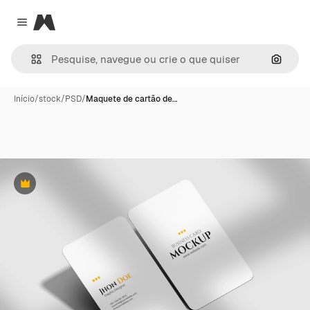
Magnific
Close menu
Pesqui
Início
/
stock
/
PSD
/
Maquete de cartão de…
Premium