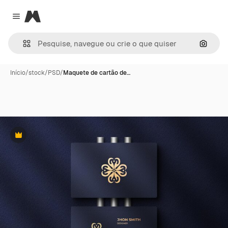
Magnific
Close menu
Pesqui
Início
/
stock
/
PSD
/
Maquete de cartão de…
Premium