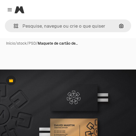
Magnific
Close menu
Pesqui
Início
/
stock
/
PSD
/
Maquete de cartão de…
Premium