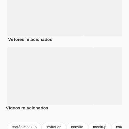
Vetores relacionados
Vídeos relacionados
Premium
Premium
Premium
Premium
cartão mockup
invitation
convite
mockup
estacio