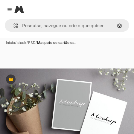
Magnific
Close menu
Pesqui
Início
/
stock
/
PSD
/
Maquete de cartão es…
Premium