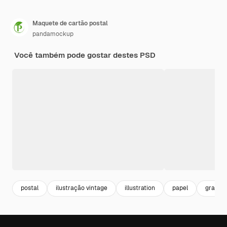
Maquete de cartão postal
pandamockup
Você também pode gostar destes PSD
postal
ilustração vintage
illustration
papel
grafica