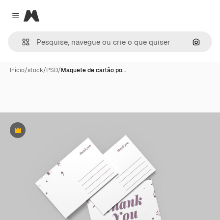
Magnific
Close menu
Pesqui
Início
/
stock
/
PSD
/
Maquete de cartão po…
Premium