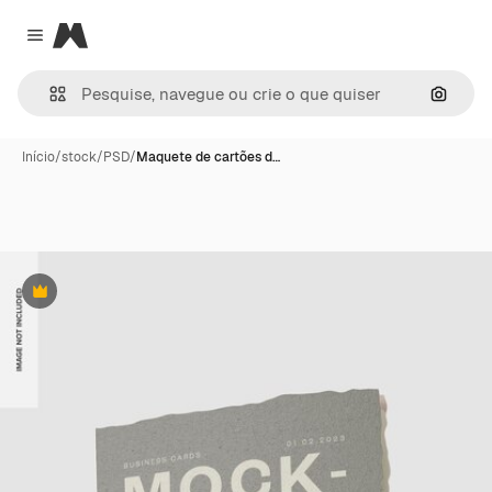
Magnific
Close menu
Pesqui
Início
/
stock
/
PSD
/
Maquete de cartões d…
Premium