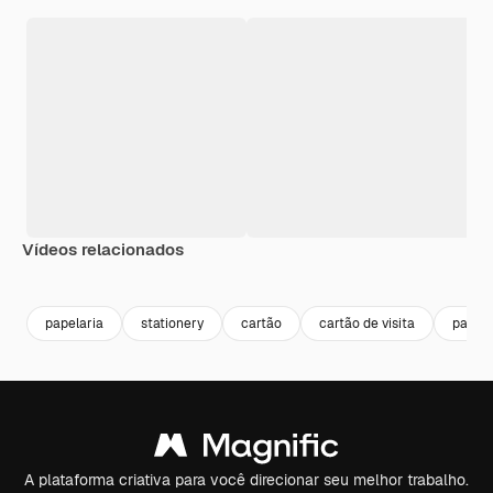
Vídeos relacionados
Premium
Premium
Gerado por IA
Premium
Premium
papelaria
stationery
cartão
cartão de visita
papel
A plataforma criativa para você direcionar seu melhor trabalho.