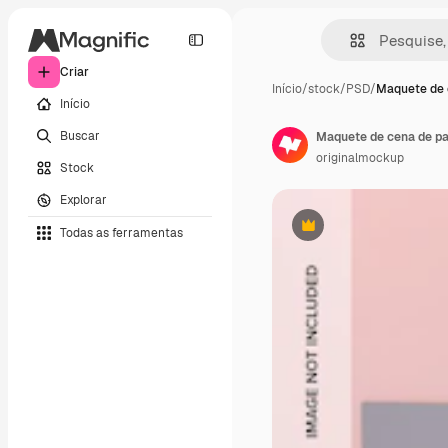
Criar
Início
/
stock
/
PSD
/
Maquete de 
Início
Buscar
Maquete de cena de pap
originalmockup
Stock
Explorar
Todas as ferramentas
Premium