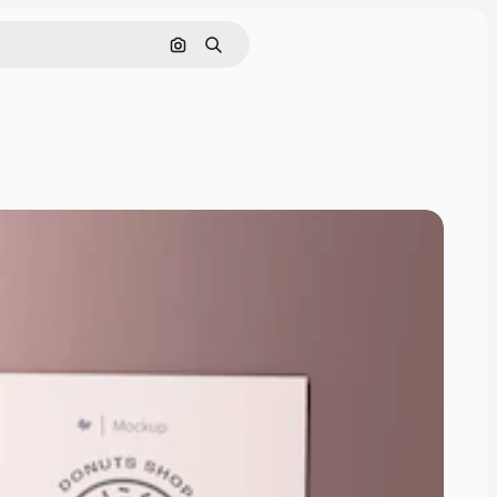
Pesquisar por imagem
Buscar