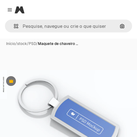
Magnific
Close menu
Pesqui
Início
/
stock
/
PSD
/
Maquete de chaveiro …
Premium