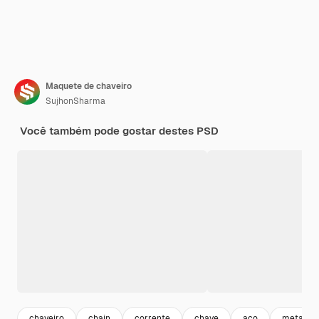
Maquete de chaveiro
SujhonSharma
Você também pode gostar destes PSD
chaveiro
chain
corrente
chave
aço
metalico