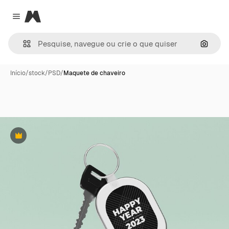
Magnific
Close menu
Pesqui
Início
/
stock
/
PSD
/
Maquete de chaveiro
Premium