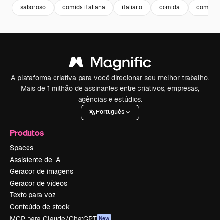
saboroso
comida italiana
italiano
comida
comida d
A plataforma criativa para você direcionar seu melhor trabalho.
Mais de 1 milhão de assinantes entre criativos, empresas,
agências e estúdios.
Português
Produtos
Spaces
Assistente de IA
Gerador de imagens
Gerador de vídeos
Texto para voz
Conteúdo de stock
MCP para Claude/ChatGPT
New