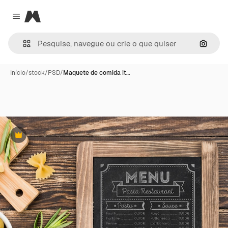
Magnific
Close menu
Pesqui
Início
/
stock
/
PSD
/
Maquete de comida it…
Premium