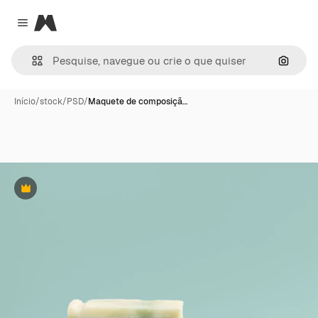
Magnific
Close menu
Pesqui
Início
/
stock
/
PSD
/
Maquete de composiçã…
Premium