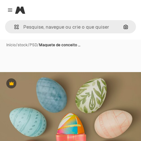
Magnific
Close menu
Pesqui
Início
/
stock
/
PSD
/
Maquete de conceito …
Premium