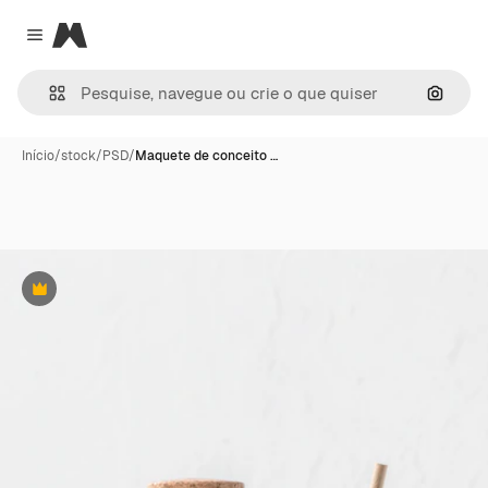
Magnific
Close menu
Pesqui
Início
/
stock
/
PSD
/
Maquete de conceito …
Premium