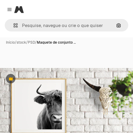
Magnific
Close menu
Pesqui
Início
/
stock
/
PSD
/
Maquete de conjunto …
Premium