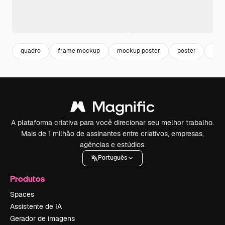
quadro
frame mockup
mockup poster
poster
moc
A plataforma criativa para você direcionar seu melhor trabalho.
Mais de 1 milhão de assinantes entre criativos, empresas,
agências e estúdios.
Português
Produtos
Spaces
Assistente de IA
Gerador de imagens