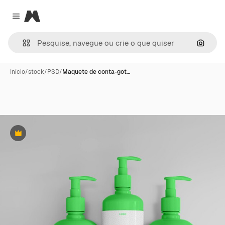
Magnific
Close menu
Pesqui
Início
/
stock
/
PSD
/
Maquete de conta-got…
Premium