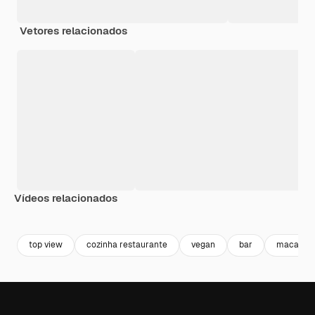
Vetores relacionados
Vídeos relacionados
Premium
Premium
Premium
Premium
top view
cozinha restaurante
vegan
bar
macarrã