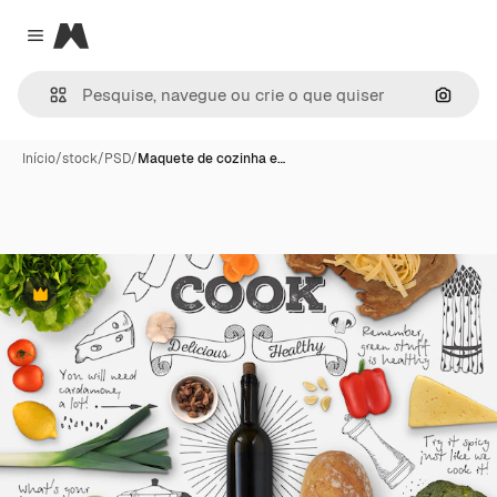
Magnific
Close menu
Pesqui
Início
/
stock
/
PSD
/
Maquete de cozinha e…
Premium