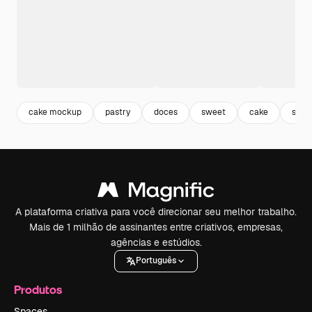
cake mockup
pastry
doces
sweet
cake
sobr
A plataforma criativa para você direcionar seu melhor trabalho.
Mais de 1 milhão de assinantes entre criativos, empresas,
agências e estúdios.
Português
Produtos
Spaces