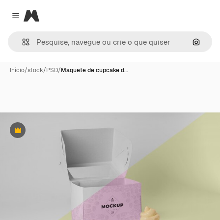
Magnific
Close menu
Pesqui
Início
/
stock
/
PSD
/
Maquete de cupcake d…
Premium