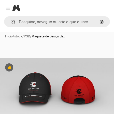
Magnific
Close menu
Pesqui
Início
/
stock
/
PSD
/
Maquete de design de…
Premium