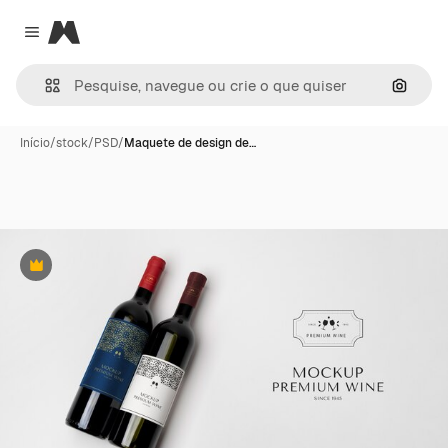
Magnific
Close menu
Pesqui
Início
/
stock
/
PSD
/
Maquete de design de…
Premium