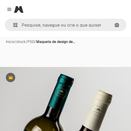
Magnific
Close menu
Pesqui
Início
/
stock
/
PSD
/
Maquete de design de…
Premium