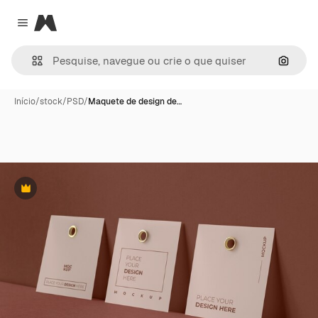
Magnific
Close menu
Pesqui
Início
/
stock
/
PSD
/
Maquete de design de…
Premium