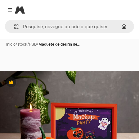
Magnific
Close menu
Pesqui
Início
/
stock
/
PSD
/
Maquete de design de…
Premium