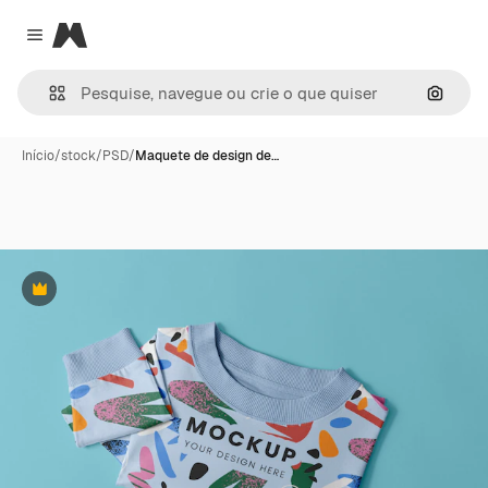
Magnific
Close menu
Pesqui
Início
/
stock
/
PSD
/
Maquete de design de…
Premium