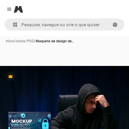
Magnific
Close menu
Pesqui
Início
/
stock
/
PSD
/
Maquete de design de…
Premium