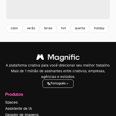
calor
verão
ferias
hot
quente
holiday
t
A plataforma criativa para você direcionar seu melhor trabalho.
Mais de 1 milhão de assinantes entre criativos, empresas,
agências e estúdios.
Português
Produtos
Spaces
Assistente de IA
Gerador de imagens