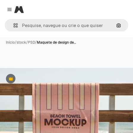
Magnific
Close menu
Pesqui
Início
/
stock
/
PSD
/
Maquete de design de…
Premium