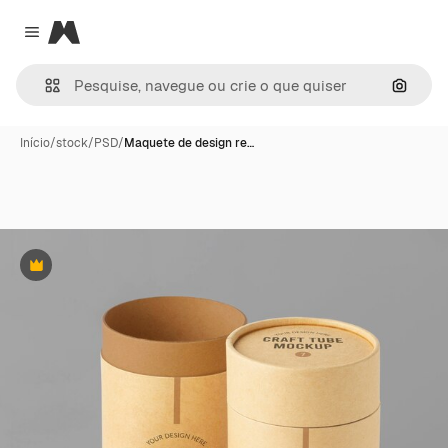
Magnific
Close menu
Pesqui
Início
/
stock
/
PSD
/
Maquete de design re…
Premium