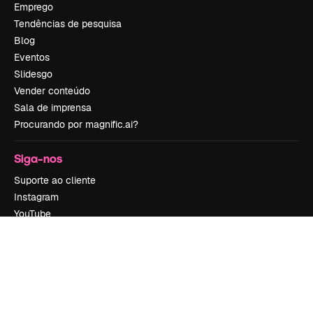
Emprego
Tendências de pesquisa
Blog
Eventos
Slidesgo
Vender conteúdo
Sala de imprensa
Procurando por magnific.ai?
Siga-nos
Suporte ao cliente
Instagram
YouTube
LinkedIn
TikTok
Discord
X
Reddit