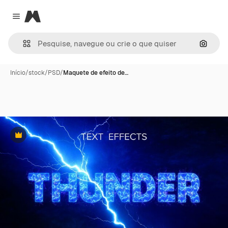
Magnific
Close menu
Pesqui
Início
/
stock
/
PSD
/
Maquete de efeito de…
Premium