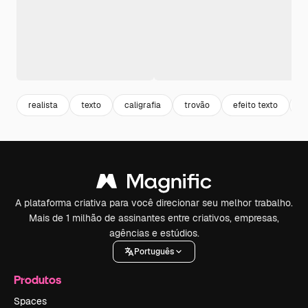
realista
texto
caligrafia
trovão
efeito texto
m
A plataforma criativa para você direcionar seu melhor trabalho.
Mais de 1 milhão de assinantes entre criativos, empresas,
agências e estúdios.
Português
Produtos
Spaces