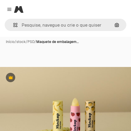
Magnific
Close menu
Pesqui
Início
/
stock
/
PSD
/
Maquete de embalagem…
Premium