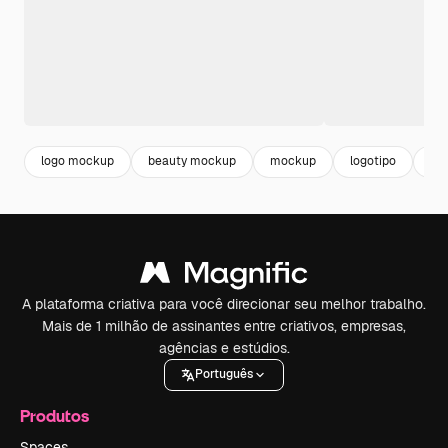
logo mockup
beauty mockup
mockup
logotipo
br
A plataforma criativa para você direcionar seu melhor trabalho.
Mais de 1 milhão de assinantes entre criativos, empresas,
agências e estúdios.
Português
Produtos
Spaces