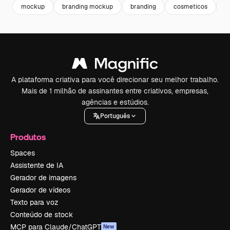
mockup
branding mockup
branding
cosmeticos
c
A plataforma criativa para você direcionar seu melhor trabalho.
Mais de 1 milhão de assinantes entre criativos, empresas,
agências e estúdios.
Português
Produtos
Spaces
Assistente de IA
Gerador de imagens
Gerador de vídeos
Texto para voz
Conteúdo de stock
MCP para Claude/ChatGPT
New