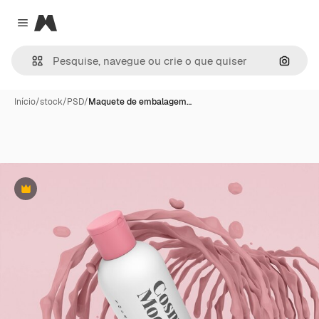
Magnific
Close menu
Pesqui
Início
/
stock
/
PSD
/
Maquete de embalagem…
Premium