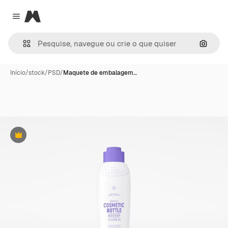
Magnific
Close menu
Pesqui
Início
/
stock
/
PSD
/
Maquete de embalagem…
Premium