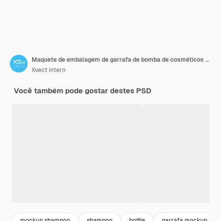
Maquete de embalagem de garrafa de bomba de cosméticos de plástico brilhante
Xvect intern
Você também pode gostar destes PSD
mockup shampoo
shampoo
bottle
garrafa mockup