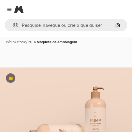
Magnific
Close menu
Pesqui
Início
/
stock
/
PSD
/
Maquete de embalagem…
Premium