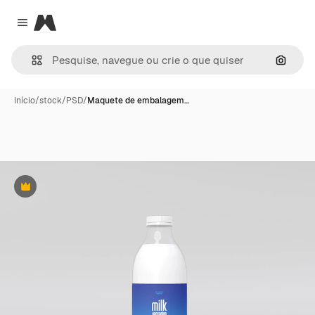
Magnific
Close menu
Pesqui
Início
/
stock
/
PSD
/
Maquete de embalagem…
Premium