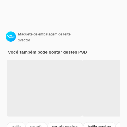
Maquete de embalagem de leite
xvector
Você também pode gostar destes PSD
bottle
garrafa
garrafa mockup
bottle mockup
rec