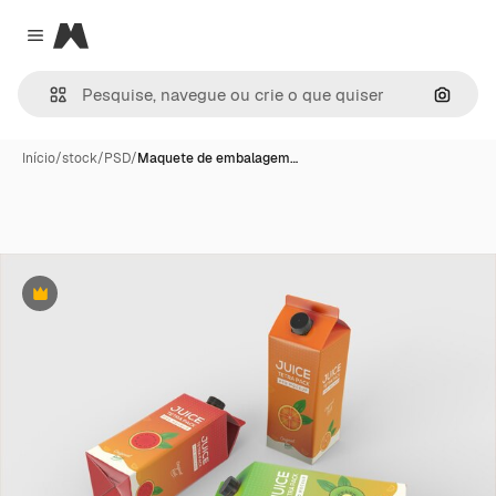
Magnific
Close menu
Pesqui
Início
/
stock
/
PSD
/
Maquete de embalagem…
Premium