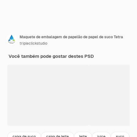
Maquete de embalagem de papelão de papel de suco Tetra
tripleclickstudio
Você também pode gostar destes PSD
caixa de suco
caixa de leite
leite
juice
suco
e