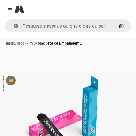
Magnific
Close menu
Pesqui
Início
/
stock
/
PSD
/
Maquete de Embalagem…
Premium