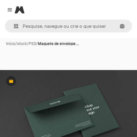
Magnific
Close menu
Pesqui
Início
/
stock
/
PSD
/
Maquete de envelope …
Premium