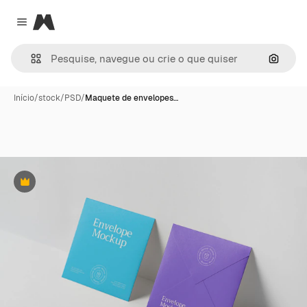
Magnific
Close menu
Pesqui
Início
/
stock
/
PSD
/
Maquete de envelopes…
Premium