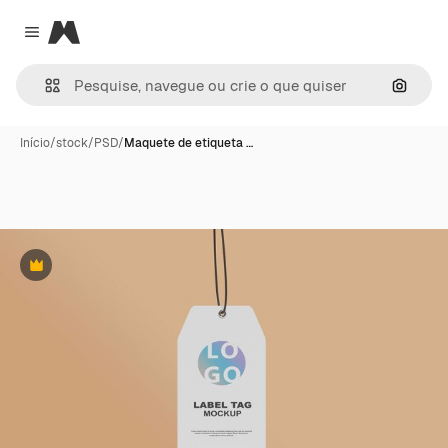
Magnific
Close menu
Pesqui
Início
/
stock
/
PSD
/
Maquete de etiqueta …
Premium