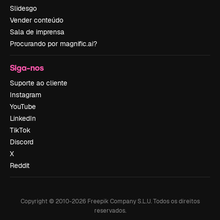
Slidesgo
Vender conteúdo
Sala de imprensa
Procurando por magnific.ai?
Siga-nos
Suporte ao cliente
Instagram
YouTube
LinkedIn
TikTok
Discord
X
Reddit
Copyright © 2010-
2026
Freepik Company S.L.U.
Todos os direitos
reservados
.