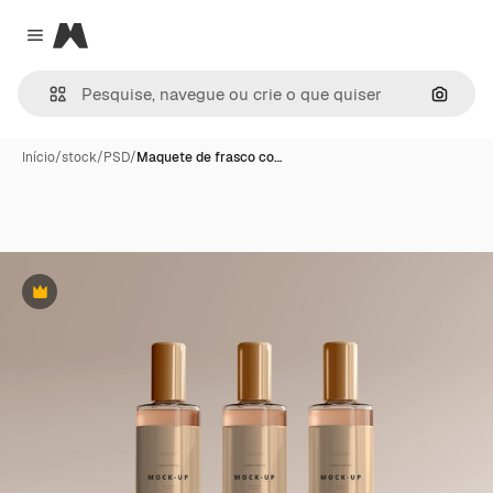
Magnific
Close menu
Pesqui
Início
/
stock
/
PSD
/
Maquete de frasco co…
Premium