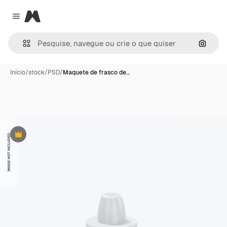
Magnific
Close menu
Pesqui
Início
/
stock
/
PSD
/
Maquete de frasco de…
Premium