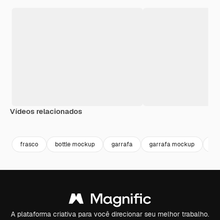
Vídeos relacionados
Premium
Premium
Gerado por IA
Premium
Premium
frasco
bottle mockup
garrafa
garrafa mockup
bot
A plataforma criativa para você direcionar seu melhor trabalho.