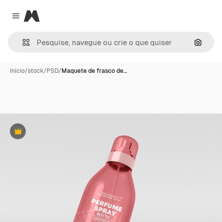
Magnific
Close menu
Pesqui
Início
/
stock
/
PSD
/
Maquete de frasco de…
Premium