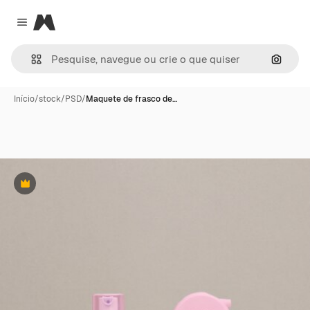
Magnific
Close menu
Pesqui
Início
/
stock
/
PSD
/
Maquete de frasco de…
Premium