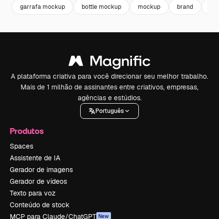
garrafa mockup
bottle mockup
mockup
brand
bot
A plataforma criativa para você direcionar seu melhor trabalho.
Mais de 1 milhão de assinantes entre criativos, empresas,
agências e estúdios.
Português
Produtos
Spaces
Assistente de IA
Gerador de imagens
Gerador de vídeos
Texto para voz
Conteúdo de stock
MCP para Claude/ChatGPT
New