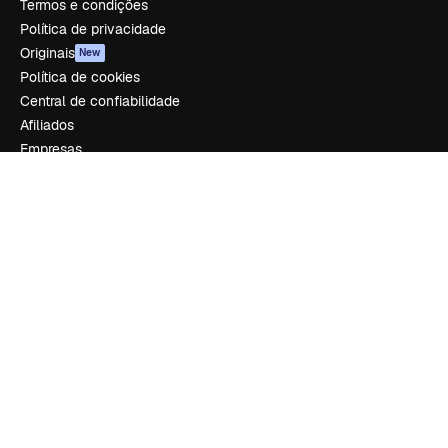
Termos e condições
Política de privacidade
Originais
New
Política de cookies
Central de confiabilidade
Afiliados
Empresas
Empresa
Preços
Sobre nós
Reviews
Emprego
Tendências de pesquisa
Blog
Eventos
Slidesgo
Vender conteúdo
Sala de imprensa