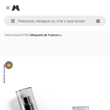
Magnific
Close menu
Pesqui
Início
/
stock
/
PSD
/
Maquete de frascos c…
Premium