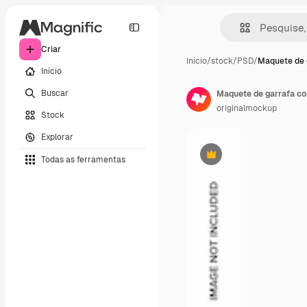
Criar
Início
/
stock
/
PSD
/
Maquete de 
Início
Buscar
Maquete de garrafa co
originalmockup
Stock
Explorar
Todas as ferramentas
Premium