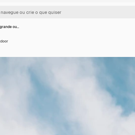
grande ou…
tdoor