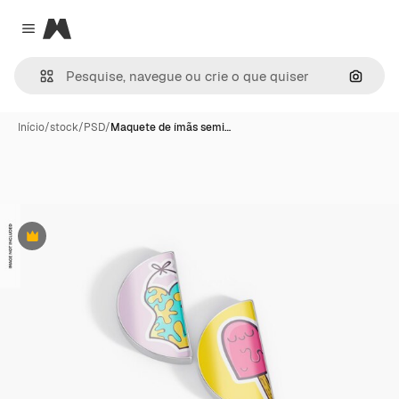
Magnific
Close menu
Pesqui
Início
/
stock
/
PSD
/
Maquete de ímãs semi…
Premium