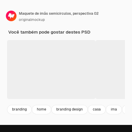
Maquete de ímãs semicírculos, perspectiva 02
originalmockup
Você também pode gostar destes PSD
branding
home
branding design
casa
ima
ma