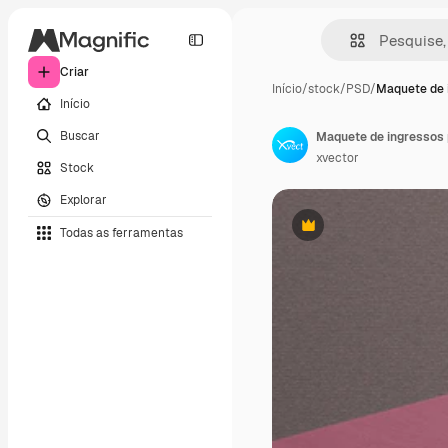
Criar
Início
/
stock
/
PSD
/
Maquete de 
Início
Buscar
Maquete de ingressos 
xvector
Stock
Explorar
Todas as ferramentas
Premium