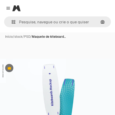
Magnific
Close menu
Pesqui
Início
/
stock
/
PSD
/
Maquete de kiteboard…
Premium