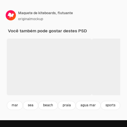
Maquete de kiteboards, flutuante
originalmockup
Você também pode gostar destes PSD
mar
sea
beach
praia
agua mar
sports
e