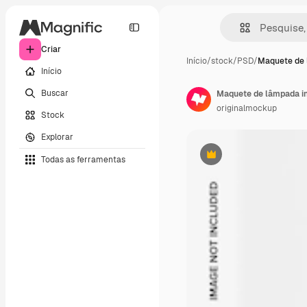
Criar
Início
/
stock
/
PSD
/
Maquete de 
Início
Buscar
Maquete de lâmpada int
originalmockup
Stock
Explorar
Todas as ferramentas
Premium