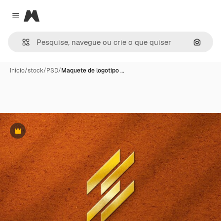
Magnific
Close menu
Pesqui
Início
/
stock
/
PSD
/
Maquete de logotipo …
Premium